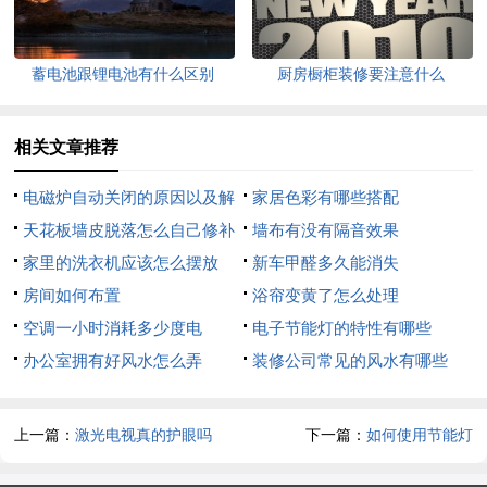
蓄电池跟锂电池有什么区别
厨房橱柜装修要注意什么
相关文章推荐
电磁炉自动关闭的原因以及解
家居色彩有哪些搭配
决办法
天花板墙皮脱落怎么自己修补
墙布有没有隔音效果
家里的洗衣机应该怎么摆放
新车甲醛多久能消失
房间如何布置
浴帘变黄了怎么处理
空调一小时消耗多少度电
电子节能灯的特性有哪些
办公室拥有好风水怎么弄
装修公司常见的风水有哪些
上一篇：
激光电视真的护眼吗
下一篇：
如何使用节能灯