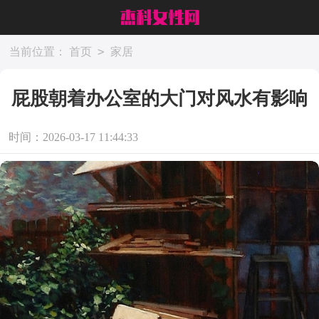
>
当前位置：
首页
家居
屁股朝着办公室的大门对风水有影响
时间：2026-03-17 11:44:33