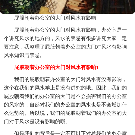
屁股朝着办公室的大门对风水有影响
屁股朝着办公室的大门对风水有影响，办公室是一
个讲究风水的地方的，风水的禁忌有很多讲究大家一定
要注意，我整理了屁股朝着办公室的大门对风水有影响
风水知识与禁忌。
屁股朝着办公室的大门对风水有影响1
我们的屁股朝着办公室的大门对风水有没有影响，
这个在我们的风水学上是没有讲究的哦。因此，我们的
屁股朝着我们的办公室的大门是不会损害我们的办公室
的风水的，自然对我们的办公室的风水也是不会增加什
么运势的。所以说，我们的屁股朝着我们的办公室的大
门对于风水是没有影响的哦。
但是我们的背后是一定不可以正对着我们的办公室