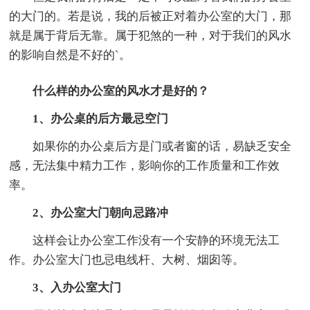
的大门的。若是说，我的后被正对着办公室的大门，那
就是属于背后无靠。属于犯煞的一种，对于我们的风水
的影响自然是不好的`。
什么样的办公室的风水才是好的？
1、办公桌的后方最忌空门
如果你的办公桌后方是门或者窗的话，易缺乏安全
感，无法集中精力工作，影响你的工作质量和工作效
率。
2、办公室大门朝向忌路冲
这样会让办公室工作没有一个安静的环境无法工
作。办公室大门也忌电线杆、大树、烟囱等。
3、入办公室大门