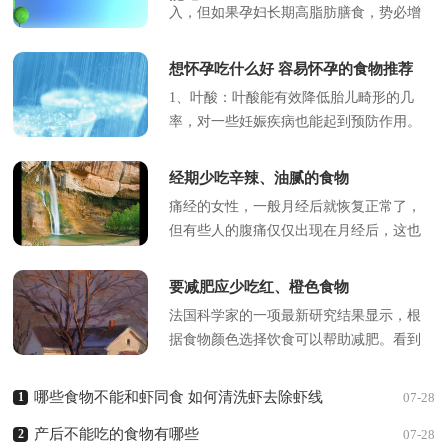
入，但如果孕妇长期高脂肪膳食，势必增
加胎儿罹患生殖系统癌瘤的危险。长期多
吃高脂肪食物，会使大肠内的胆酸和...
想怀孕吃什么好 容易怀孕的食物推荐
1、叶酸：叶酸能有效降低胎儿畸形的几
率，对一些妊娠疾病也能起到预防作用。
女性在孕前储存足量的叶酸，对优生优育
起着重要意义。富含叶酸的食物：...
经期少吃辛辣、油腻的食物
痛经的女性，一般月经后就恢复正常了，
但有些人的腹痛仅仅出现在月经后，这也
算痛经吗？其实，只要是周期性的月经后
下腹不适，都是痛经。中医学认为疼痛...
要减肥应少吃红、橙色食物
法国科学家的一项最新研究结果显示，根
据食物颜色选择饮食可以帮助减肥。看到
红色、橘黄色、亮黄色这些暖色的食品
时，要即时“刹车”少吃一点。...
哪些食物不能和虾同食 如何清洗虾去除虾线
1
07-28
产后不能吃的食物有哪些
2
07-28