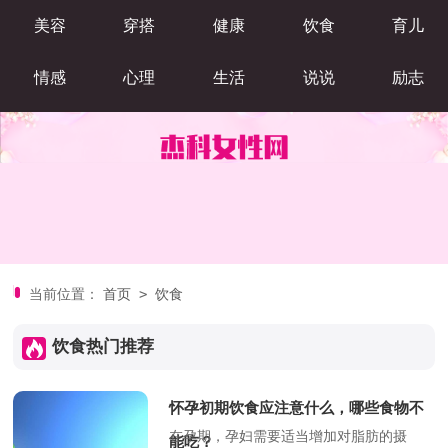
美容
穿搭
健康
饮食
育儿
情感
心理
生活
说说
励志
阅读
>
当前位置：
首页
饮食
饮食热门推荐
怀孕初期饮食应注意什么，哪些食物不
在孕期，孕妇需要适当增加对脂肪的摄
能吃？