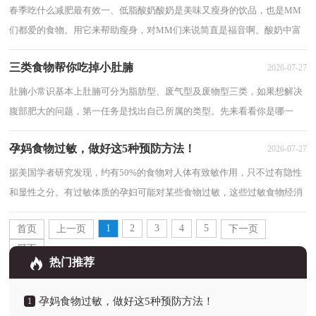
春季吃什么减肥最有效一、低脂酸奶酸奶是美味又瘦身的饮品，也是MM
们都爱的食物。用它来帮助瘦身，对MM们来说简直是福音啊。酸奶中富
含钙质，能使脂肪燃烧的重要营养物质，从而达到...
三类食物帮你吃掉小肚腩
2026-07-27
肚腩小常识基本上肚腩可分为脂肪型、废气型及废物型三类，如果想解决
腹部肥大的问题，第一任务是找出自己所属的类型。先来看看你是哪一
种：脂肪型症状a：肚腩由胃部开始凸出，以手指...
孕妈食物过敏，做好这5种预防方法！
2026-07-27
据美国学者研究发现，约有50%的食物对人体有致敏作用，只不过有隐性
和显性之分。有过敏体质的孕妇可能对某些食物过敏，这些过敏食物经消
化吸收后，可从胎盘进入胎儿血液循环中，妨碍...
1
2
3
4
5
首页
上一页
下一页
尾页
热门推荐
孕妈食物过敏，做好这5种预防方法！
1