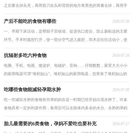
之后要去掉头壳，再用剪刀在头和背部的地方将黑色的胃囊去掉，再用手
捏住虾尾处的尾甲，去掉肠线，再在背上竖着剪...
产后不能吃的食物有哪些
2026-07-28
一、早期下床活动，是帮助子宫收缩、促进伤口愈合、防止肠粘连的主要
环节。手术时腹腔打开，使一部分空气进入腹腔，而术后往往活动小，使
肠蠕动减弱，容易发生肠胀气和粘连。所以产妇...
抗辐射多吃六种食物
2026-07-28
电脑、手机、电视、微波炉、电磁炉、音响……仔细数数，家里大大小小
的家用电器可谓“堆积如山”。堆积如山的家用电器，也带来了堆积如山的
电磁辐射。专家建议，为避免电磁辐射带...
吃哪些食物能减轻孕期水肿
2026-07-28
吃一些减轻水肿的食物有些孕妈妈在这一时期已经开始出现水肿了。许多
食物具有一定的利尿作用，食用后可以去除体内多余的水分。水肿的孕妈
妈不妨尝试下面的食物，这些食物既可以...
胎儿最需要的6类食物，孕妈不爱吃也要补充
2026-07-27