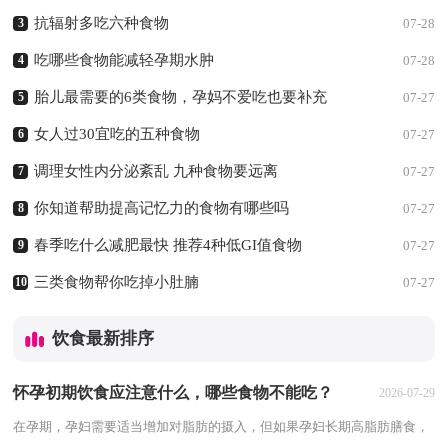
抗辐射多吃六种食物
3
07-28
吃哪些食物能减轻孕期水肿
4
07-28
胎儿最需要的6类食物，孕妈不爱吃也要补充
5
07-27
女人过30宜吃的五种食物
6
07-27
调理女性内分泌紊乱 九种食物要远离
7
07-27
你知道帮助提高记忆力的食物有哪些吗
8
07-27
春季吃什么减肥最快 推荐4种低GI值食物
9
07-27
三类食物帮你吃掉小肚腩
10
07-27
饮食最新排序
怀孕初期饮食应注意什么，哪些食物不能吃？
2026-07-29
在孕期，孕妇需要适当增加对脂肪的摄入，但如果孕妇长期高脂肪膳食，