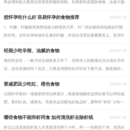
势必增加胎儿罹患生殖系统癌瘤的危险。长期多吃高脂肪食物，会使大肠
内的胆酸和中性胆固醇浓度增加，同时，高脂肪食...
想怀孕吃什么好 容易怀孕的食物推荐
2026-07-29
1、叶酸：叶酸能有效降低胎儿畸形的几率，对一些妊娠疾病也能起到预
防作用。女性在孕前储存足量的叶酸，对优生优育起着重要意义。富含叶
酸的食物：鱼类、蛋类、绿叶蔬菜、各种动物...
经期少吃辛辣、油腻的食物
2026-07-29
痛经的女性，一般月经后就恢复正常了，但有些人的腹痛仅仅出现在月经
后，这也算痛经吗？其实，只要是周期性的月经后下腹不适，都是痛经。
中医学认为疼痛的原因是局部阻塞、气血流通不畅...
要减肥应少吃红、橙色食物
2026-07-28
法国科学家的一项最新研究结果显示，根据食物颜色选择饮食可以帮助减
肥。看到红色、橘黄色、亮黄色这些暖色的食品时，要即时“刹车”少吃一
点。看到白色、绿色、黑色的食物时，可...
哪些食物不能和虾同食 如何清洗虾去除虾线
2026-07-28
虾怎么洗直接把虾放入水里面浸泡两个小时，再一一的刷洗干净。清洗好