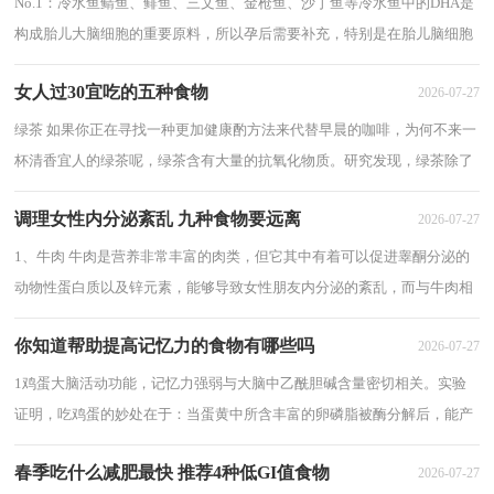
No.1：冷水鱼鲭鱼、鲱鱼、三文鱼、金枪鱼、沙丁鱼等冷水鱼中的DHA是
构成胎儿大脑细胞的重要原料，所以孕后需要补充，特别是在胎儿脑细胞
分裂加速的孕20周之后。最好蒸或炖着吃如...
女人过30宜吃的五种食物
2026-07-27
绿茶 如果你正在寻找一种更加健康酌方法来代替早晨的咖啡，为何不来一
杯清香宜人的绿茶呢，绿茶含有大量的抗氧化物质。研究发现，绿茶除了
能提高身体的新陈代谢水平还能够降低患...
调理女性内分泌紊乱 九种食物要远离
2026-07-27
1、牛肉 牛肉是营养非常丰富的肉类，但它其中有着可以促进睾酮分泌的
动物性蛋白质以及锌元素，能够导致女性朋友内分泌的紊乱，而与牛肉相
类似的还有猪肉，因此，本身就内分泌不稳定的...
你知道帮助提高记忆力的食物有哪些吗
2026-07-27
1鸡蛋大脑活动功能，记忆力强弱与大脑中乙酰胆碱含量密切相关。实验
证明，吃鸡蛋的妙处在于：当蛋黄中所含丰富的卵磷脂被酶分解后，能产
生出丰富的乙酰胆碱，进入血液又会很快到达脑...
春季吃什么减肥最快 推荐4种低GI值食物
2026-07-27