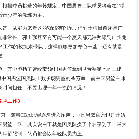
，根据球员挑选的年龄规定，中国男篮二队球员将会在17到
悉青少年的教练为主。
人选，从能力来看这的'确没有问题，但郭士强目前还是广
会非常长，郭士强甚至有可能一个夏天都无法照顾到广州龙
BA工作的教练来带队，这样能够更加专心一些，还有就是
锋！
单，其中包括了曾经带领中国男篮拿到世青赛第七的王建
领中国男篮国奥队击败伊朗男篮的崔万军，前中国男篮主帅
长时间担任，不要出现一年一换的情况！
聘工作3
结束，随着CBA比赛逐渐进入尾声，中国男篮官方也是开始
国男篮二队，其实说白了就是国奥队换了个名字罢了，最大
的年龄限制，队员都会以年轻队员为主。