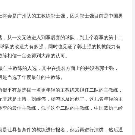
上将会是广州队的主教练郭士强，因为郭士强目前是中国男
睹，从一支无法进入到季后赛的球队，到上个赛季的第十二
支球队的改造力有多强，同时也见证了郭士强的执教能力有
教练相信一定会得到大家的认可。
季最佳主教练的人选，其中在提名方面上的并没有郭士强，
博是当选了年度最佳的主教练。
协似乎有意选拔一名更年轻的主教练来担任二队的主教练，
无非就是王博，刘维伟，杨鸣以及邱彪了，这几名年轻的主
赛季的最佳主教练，似乎这个二队的主教练，中国篮协已经
就是让具备条件的教练进行报名，然后再进行演讲，然后通