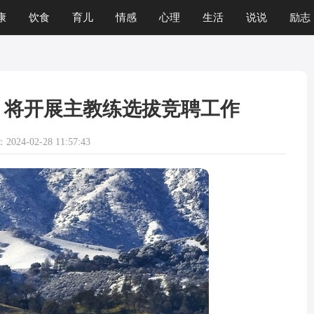
康
饮食
育儿
情感
心理
生活
说说
励志
，将开展主教练选拔竞聘工作
024-02-28 11:57:43