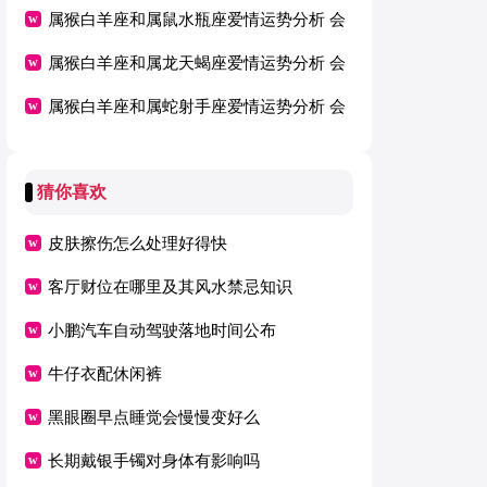
属猴白羊座和属鼠水瓶座爱情运势分析 会
恩爱吗
属猴白羊座和属龙天蝎座爱情运势分析 会
恩爱吗（精）
属猴白羊座和属蛇射手座爱情运势分析 会
恩爱吗
恩爱吗
猜你喜欢
皮肤擦伤怎么处理好得快
客厅财位在哪里及其风水禁忌知识
小鹏汽车自动驾驶落地时间公布
牛仔衣配休闲裤
黑眼圈早点睡觉会慢慢变好么
长期戴银手镯对身体有影响吗