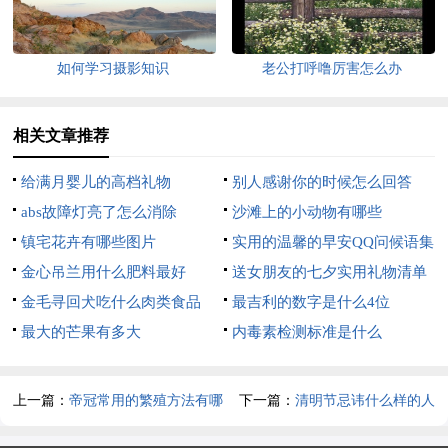
如何学习摄影知识
老公打呼噜厉害怎么办
相关文章推荐
给满月婴儿的高档礼物
别人感谢你的时候怎么回答
abs故障灯亮了怎么消除
沙滩上的小动物有哪些
镇宅花卉有哪些图片
实用的温馨的早安QQ问候语集
金心吊兰用什么肥料最好
合39句
送女朋友的七夕实用礼物清单
金毛寻回犬吃什么肉类食品
最吉利的数字是什么4位
最大的芒果有多大
内毒素检测标准是什么
上一篇：
帝冠常用的繁殖方法有哪
下一篇：
清明节忌讳什么样的人
些