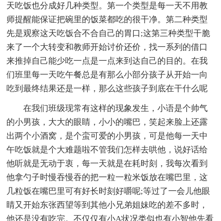
天吃饭也分成好几种类型。第一个类型是每一天不用教
师提醒能保证把碗里的饭菜都吃的很干净。第二种类型
先是观察这天吃饭合不合自己的胃口;这第三种类型干脆
来了一个大转变和教师开始讨价还价，找一系列的借口
来推掉自己能少吃一点是一点来到达自己的目的。在我
们班里每一天吃午餐总是有那么小部分孩子从开始一向
吃到最终结果还是一样，那么这些孩子到底在干什么呢
在我们班级现常有这样的现象发生，小语是个帅气
的小男孩，大大的眼睛，小小的嘴巴，笑起来脸上还露
出两个小酒窝，是个蛮可爱的小男孩，可是他每一天中
午吃饭就是个大难题啦不管我们怎样去哄他，说好话给
他听就是无动于衷，每一天就是在耗时刻，我每次看到
他拿勺子时慢吞慢吞的把一粒一粒米饭放在嘴巴里，这
几粒饭在嘴巴里可有好长时刻好嚼呢;等过了一会儿他眼
睛又开始东张西望等到其他小兄弟姐妹吃的差不多时，
他还是没有吃完。不仅仅有小A状况类似也有小智他先看