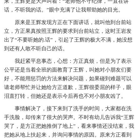
来，王辉更是大声叫着：“老师他不守纪律，一直在讲
话，不听我的话。”眼中充满了让我帮助她的目光。
原来是王辉发现方正在下面讲话，就叫他到台前站
立，方正果真按照王辉的要求到台前站立，这时王岩发
出了“不要听她的.话”，引起了王辉的极大不满，她没想
到还有人敢不听自己的话。
我赶紧平息事态，心想：方正真烦，但是为了表示
公平还是当着全班的面教育了王辉，叫她对小朋友们要
好，不能用惩罚的方法来解决问题，如果碰到难题可以
请老师帮忙并让她给方正道歉，王辉很委屈的样子，眼
泪直打转，但她还是表示今后再也不对小朋友凶了。
事情解决了，接下来到了洗手的时间，大家都在洗
手洗脸，却传来了很大的哭声。不时有幼儿告诉我“王辉
哭了，是方正把她推倒了地上”，看来事情还没结束，我
把她从地上扶起来，并询问事情的原因。原来方正看到