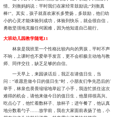
情。刘衡妈妈说：平时我们在家经常鼓励说;“刘衡真
棒!”。其实，孩子就喜欢家长多赞扬，多鼓励，他们幼
小的心灵才能体验到成功，体验到快乐，就会很自信，
勇敢坚强地克服任何困难，因为他知道自己能行。
大班幼儿园教学随笔11
林泉是我班里一个性格比较内向的男孩，平时不声
不响，上课时也不爱举手发言，更不会积极主动地与教
师、同伴交往，缺乏足够的自信。
一天早上，来园谈话后，我正在请值日生，当
问：“谁愿意做今日的值日生”时，小朋友们争先恐后的`
举手，林泉也畏畏缩缩地举起了小手，我连忙抓住这次
难得的机会，请他来做今日的值日生，他显得很高兴。
吃点心了，他忙着数杯子、放杯子；进午餐了，他认真
地分数着勺子……放学前，我在大家面前表扬了他，小