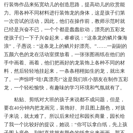
行装饰作品来拓宽幼儿的创造思路，提高幼儿的欣赏能
力。用各种不同材料进行装饰龙的身体，这是孩子们第
一次尝试的活动，因此，他们在操作前，教师示范时就
已经是兴奋不已，一个个都是蠢蠢欲动，漂亮的五彩龙
使孩子们一下子兴奋起来，睿睿说：“这条龙的鳞片像海
浪”，子愚说：“这条龙上的鳞片好漂亮。”……一副副的
五颜六色的龙在活动室摆放着，一张张图画纸在他们的
手中画着、画着，他们把画好的龙装饰上各种不同的材
料，然后轻轻地挂起来，一条条栩栩如生的龙，就出来
了。一声惊呼“哇!真漂亮!”这是我们班小朋友在制作五彩
龙，一个轻松愉快，有趣味的学习环境和气氛就有了。
粘贴、剪纸对大班的孩子来说都不成问题，但是，
要在40分钟内把龙画完，装饰好、并且图上颜色，对孩
子来说，就太难了。所以后来经过和园长商量，园长给
了我一个比较好的提议，她说：“你可以拿白纸，先上孩
子图上底色，到时直接把有颜色的纸拿出来画画，那不