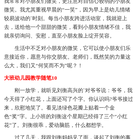
我常常对小朋友们微笑，更注意对自信心较弱的小朋友
微笑。我尤其重视早晨的“一笑”，因为早上是幼儿情绪
较易波动的`时刻。每当小朋友跨进活动室，我就迎上
去，送给他一个甜甜的微笑，看到小朋友情绪不佳，我
就亲切询问、安慰，直至小朋友脸上绽开笑容。
生活中不乏对小朋友的微笑，它可以使小朋友们乐
意接近你，愿意与你交朋友。老师们，既然笑的力量这
么大，我们又“何笑而不为”呢？！
大班幼儿园教学随笔10
刚一放学，就听见刘衡高兴的`对爷爷说：爷爷，我
今天得了小红花，上面还写了个字。你认识吗?爷爷接过
来，欣慰地笑了。看见淡绿色花瓣上贴着一个金
色“奖”字。上小班的刘衡这个星期已经得了三个“小红
花”了。刘衡很乖，爱动脑筋，什么都想学。
过了几天，我跟刘衡妈妈见了面，谈起了刘衡的事