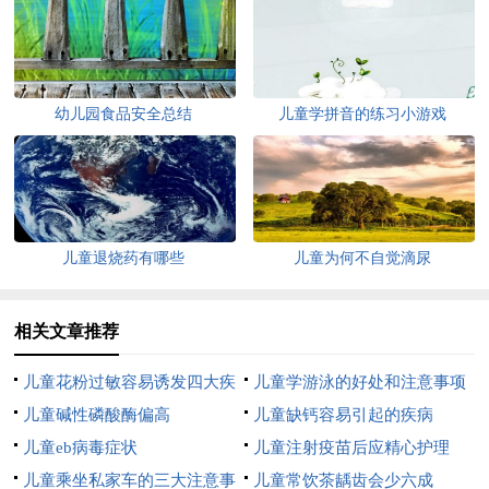
幼儿园食品安全总结
儿童学拼音的练习小游戏
儿童退烧药有哪些
儿童为何不自觉滴尿
相关文章推荐
儿童花粉过敏容易诱发四大疾
儿童学游泳的好处和注意事项
病
儿童碱性磷酸酶偏高
儿童缺钙容易引起的疾病
儿童eb病毒症状
儿童注射疫苗后应精心护理
儿童乘坐私家车的三大注意事
儿童常饮茶龋齿会少六成