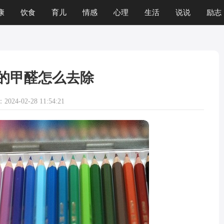
康
饮食
育儿
情感
心理
生活
说说
励志
的甲醛怎么去除
024-02-28 11:54:21