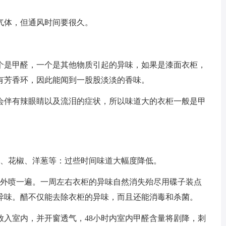
气体，但通风时间要很久。
个是甲醛，一个是其他物质引起的异味，如果是漆面衣柜，
有芳香环，因此能闻到一股股淡淡的香味。
会伴有辣眼睛以及流泪的症状，所以味道大的衣柜一般是甲
皮、花椒、洋葱等：过些时间味道大幅度降低。
里外喷一遍。一周左右衣柜的异味自然消失殆尽用碟子装点
异味。醋不仅能去除衣柜的异味，而且还能消毒和杀菌。
，放入室内，并开窗透气，48小时内室内甲醛含量将剧降，刺